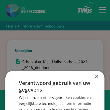
Home
Informatie
Schoolplan
Home
Schoolplan
Schoolplan_Mgr_Huibersschool_2024
_2028_def.docx
×
Verantwoord gebruik van uw
gegevens
Wij en onze partners gebruiken cookies en
vergelijkbare technologieën om informatie
Adresgegevens
op uw apparaat op te slaan en te openen