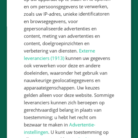
en om persoonsgegevens te verwerken,
zoals uw IP-adres, unieke identificatoren
Mgr.Huibersschool
en browsegegevens, voor
Vilniusstraat 2
gepersonaliseerde advertenties en
2034 EM
Haarlem
content, meting van advertenties en
E-mail:
saranke.pauletta@twijs.nl
content, doelgroepinzichten en
Tel:
023 5361331
verbetering van diensten.
Externe
leveranciers (1913)
kunnen uw gegevens
ook verwerken voor deze en andere
doeleinden, waaronder het gebruik van
nauwkeurige geolocatiegegevens en
Locatie
apparaateigenschappen. Uw keuzes
gelden alleen voor deze website. Sommige
leveranciers kunnen zich beroepen op
gerechtvaardigd belang in plaats van
toestemming; u hebt het recht om
bezwaar te maken in
Advertentie-
instellingen
. U kunt uw toestemming op