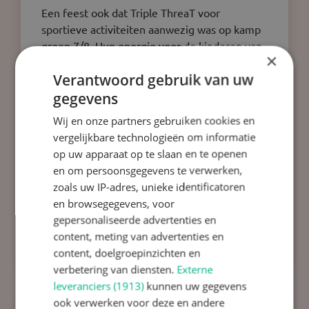
Een feest ook dat Triple ThreaT voor
sportieve activiteiten aanwezig was op kamp
groep 7/8. Hun energie voor de kinderen van
×
onze school is geweldig. One family!
Verantwoord gebruik van uw
gegevens
Wij en onze partners gebruiken cookies en
vergelijkbare technologieën om informatie
op uw apparaat op te slaan en te openen
en om persoonsgegevens te verwerken,
zoals uw IP-adres, unieke identificatoren
en browsegegevens, voor
gepersonaliseerde advertenties en
content, meting van advertenties en
content, doelgroepinzichten en
verbetering van diensten.
Externe
leveranciers (1913)
kunnen uw gegevens
ook verwerken voor deze en andere