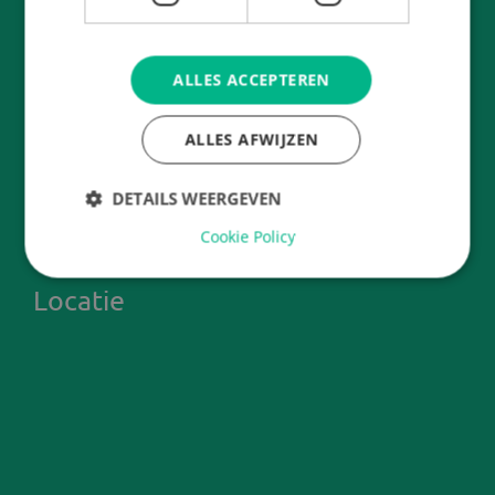
Mgr.Huibersschool
ALLES ACCEPTEREN
Vilniusstraat 2
2034 EM
Haarlem
ALLES AFWIJZEN
E-mail:
saranke.pauletta@twijs.nl
Tel:
023 5361331
DETAILS WEERGEVEN
Cookie Policy
Locatie