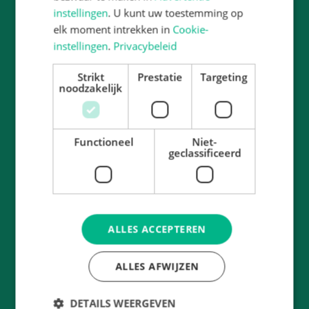
instellingen
. U kunt uw toestemming op
elk moment intrekken in
Cookie-
instellingen
.
Privacybeleid
Adresgegevens
Strikt
Prestatie
Targeting
noodzakelijk
Mgr.Huibersschool
Vilniusstraat 2
2034 EM
Haarlem
Functioneel
Niet-
E-mail:
saranke.pauletta@twijs.nl
geclassificeerd
Tel:
023 5361331
ALLES ACCEPTEREN
Locatie
ALLES AFWIJZEN
DETAILS WEERGEVEN