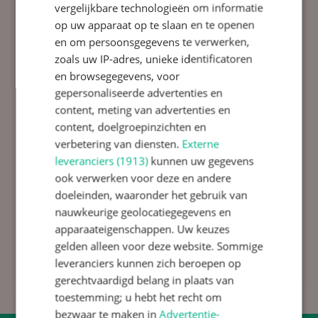
en de International School Haarlem.
vergelijkbare technologieën om informatie
op uw apparaat op te slaan en te openen
Meer informatie vindt u op
www.twijs.nl
en om persoonsgegevens te verwerken,
MGR Huibersschool is onderdeel van Stichting
zoals uw IP-adres, unieke identificatoren
TWijs.
en browsegegevens, voor
gepersonaliseerde advertenties en
content, meting van advertenties en
content, doelgroepinzichten en
verbetering van diensten.
Externe
leveranciers (1913)
kunnen uw gegevens
ook verwerken voor deze en andere
doeleinden, waaronder het gebruik van
nauwkeurige geolocatiegegevens en
apparaateigenschappen. Uw keuzes
gelden alleen voor deze website. Sommige
leveranciers kunnen zich beroepen op
gerechtvaardigd belang in plaats van
toestemming; u hebt het recht om
bezwaar te maken in
Advertentie-