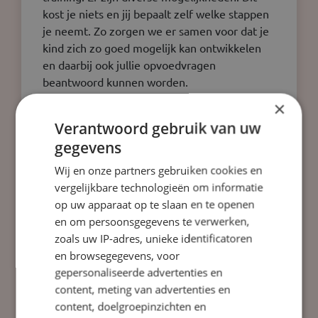
kost je niets en jij bepaalt zelf welke stappen
je neemt. Zo zorgen we er samen voor dat je
kind zich zo goed mogelijk kan ontwikkelen
en daarbij ook jullie opvoedvragen
beantwoord kunnen worden.
×
Ik zal elke maandag ochtend bij de start van
Verantwoord gebruik van uw
de week op school zijn vanaf 08.30 uur. Je kan
mij dan vragen stellen of een afspraak maken
gegevens
voor een ander moment in de week. Mocht ik
Wij en onze partners gebruiken cookies en
niet aanwezig zijn, dan kunt u via Juf Pauline
vergelijkbare technologieën om informatie
ook een afspraak met mij maken.
op uw apparaat op te slaan en te openen
en om persoonsgegevens te verwerken,
Centrum voor Jeugd en Gezin: CJG-coach
zoals uw IP-adres, unieke identificatoren
Ingrid Ruijgrok:
en browsegegevens, voor
i.ruijgrok@cjgkennemerland.nl
of 06-
gepersonaliseerde advertenties en
23776931
content, meting van advertenties en
content, doelgroepinzichten en
Kijk eens op de website wat het CJG voor