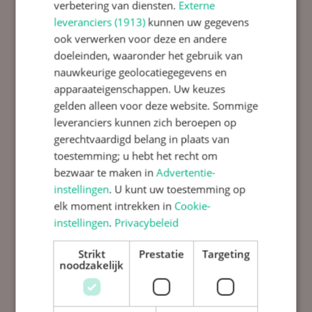
verbetering van diensten.
Externe
jullie kan betekenen. Er is een gratis en
leveranciers (1913)
kunnen uw gegevens
wisselend aanbod van workshops en
ook verwerken voor deze en andere
groepsaanbod voor kinderen en ouders.
doeleinden, waaronder het gebruik van
Website:
www.cjgkennemerland.nl
/
nauwkeurige geolocatiegegevens en
www.samenopgroeien.nu
apparaateigenschappen. Uw keuzes
gelden alleen voor deze website. Sommige
Het CJG vind het belangrijk om preventief en
leveranciers kunnen zich beroepen op
dichtbij in de wijk een aanbod voor gezinnen
gerechtvaardigd belang in plaats van
te bieden.
toestemming; u hebt het recht om
Voor wie: Voor ouders en kinderen van de
bezwaar te maken in
Advertentie-
instellingen
. U kunt uw toestemming op
MGR Huibers.
elk moment intrekken in
Cookie-
Wanneer: elke maandag ochtend tussen 08.30
instellingen
.
Privacybeleid
– 11.30 uur.
Strikt
Prestatie
Targeting
Waarover: opgroeien van uw kind of andere
noodzakelijk
vragen uit het gezin.