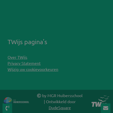
TWijs pagina's
Over TWijs
Privacy Statement
Wijzig uw cookievoorkeuren
by MGR Huibersschool
| Ontwikkeld door
DudeSquare