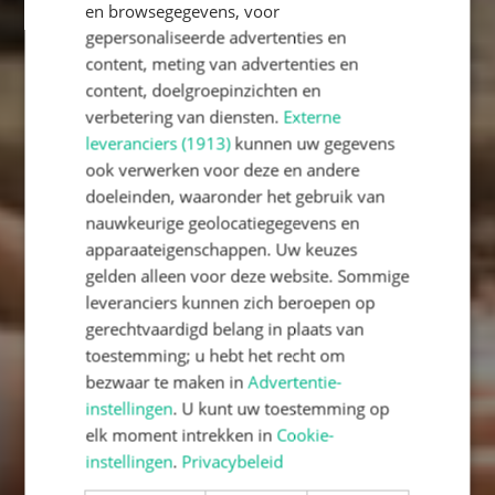
en browsegegevens, voor
gepersonaliseerde advertenties en
content, meting van advertenties en
content, doelgroepinzichten en
verbetering van diensten.
Externe
leveranciers (1913)
kunnen uw gegevens
ook verwerken voor deze en andere
doeleinden, waaronder het gebruik van
nauwkeurige geolocatiegegevens en
apparaateigenschappen. Uw keuzes
gelden alleen voor deze website. Sommige
WELKOM OP DE WEBSITE
leveranciers kunnen zich beroepen op
VAN DE MGR.
gerechtvaardigd belang in plaats van
toestemming; u hebt het recht om
HUIBERSSCHOOL.
bezwaar te maken in
Advertentie-
instellingen
. U kunt uw toestemming op
Leuk dat u nieuwsgierig bent.
elk moment intrekken in
Cookie-
instellingen
.
Privacybeleid
Meer weten?